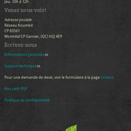
Jeu:
10h à 12h
Venez nous voir!
Adresse postale
Réseau Koumbit
CP 83561
Montréal CP Garnier, (QC) H2J 4E9
Écrivez-nous
Informations générales
(link sends e-mail)
Support technique
(link sends e-mail)
Pour une demande de devis, voir le formulaire à la page
contact
.
Nos clefs PGP
Politique de confidentialité