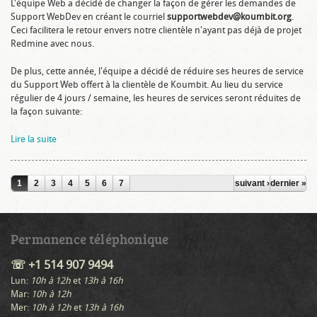
L'équipe Web a décidé de changer la façon de gérer les demandes de
Support WebDev en créant le courriel
supportwebdev@koumbit.org
.
Ceci facilitera le retour envers notre clientèle n'ayant pas déjà de projet
Redmine avec nous.
De plus, cette année, l'équipe a décidé de réduire ses heures de service
du Support Web offert à la clientèle de Koumbit. Au lieu du service
régulier de 4 jours / semaine, les heures de services seront réduites de
la façon suivante:
Lire la suite
Pages
1
2
3
4
5
6
7
suivant ›
dernier »
Permanence téléphonique
☏ +1 514 907 9494
Lun:
10h à 12h
et
13h à 16h
Mar:
10h à 12h
Mer:
10h à 12h
et
13h à 16h