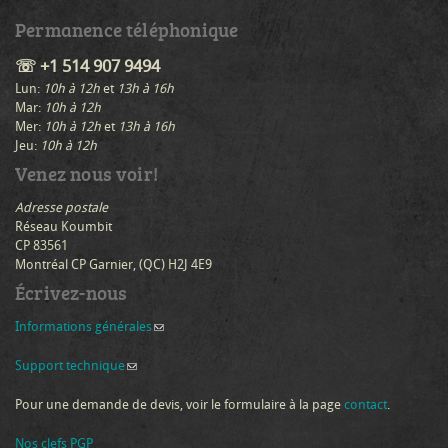
Permanence téléphonique
☏ +1 514 907 9494
Lun:
10h à 12h
et
13h à 16h
Mar:
10h à 12h
Mer:
10h à 12h
et
13h à 16h
Jeu:
10h à 12h
Venez nous voir!
Adresse postale
Réseau Koumbit
CP 83561
Montréal CP Garnier, (QC) H2J 4E9
Écrivez-nous
Informations générales
(link sends e-mail)
Support technique
(link sends e-mail)
Pour une demande de devis, voir le formulaire à la page
contact
.
Nos clefs PGP