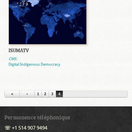
ISUMATV
CMS:
Digital Indigenous Democracy
«
‹
1
2
3
4
Permanence téléphonique
☏ +1 514 907 9494