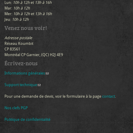
Lun:
10h à 12h
et
13h à 16h
Mar:
10h à 12h
Mer:
10h à 12h
et
13h à 16h
Jeu:
10h à 12h
Venez nous voir!
Adresse postale
Réseau Koumbit
CP 83561
Montréal CP Garnier, (QC) H2J 4E9
Écrivez-nous
Informations générales
(link sends e-mail)
Support technique
(link sends e-mail)
Pour une demande de devis, voir le formulaire à la page
contact
.
Nos clefs PGP
Politique de confidentialité