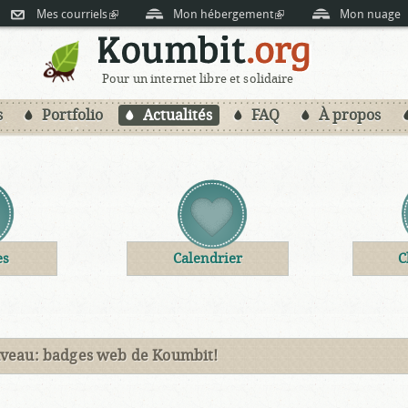
Aller au
is external)
Mes courriels
(link is external)
Mon hébergement
(link is external)
Mon nuage
contenu
principal
Pour un internet libre et solidaire
s
Portfolio
Actualités
FAQ
À propos
es
Calendrier
C
veau: badges web de Koumbit!