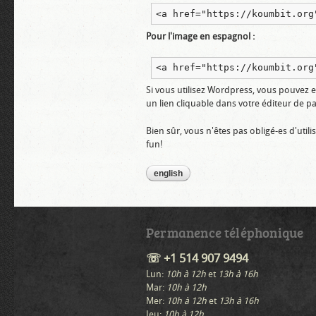
<a href="https://koumbit.org
Pour l'image en espagnol :
<a href="https://koumbit.org
Si vous utilisez Wordpress, vous pouvez enr
un lien cliquable dans votre éditeur de 
Bien sûr, vous n'êtes pas obligé-es d'utili
fun!
english
Permanence téléphonique
☏ +1 514 907 9494
Lun:
10h à 12h
et
13h à 16h
Mar:
10h à 12h
Mer:
10h à 12h
et
13h à 16h
Jeu:
10h à 12h