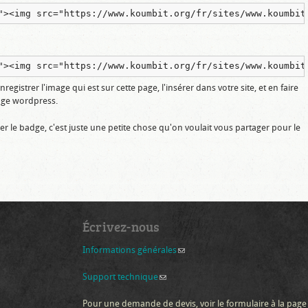
"><img src="https://www.koumbit.org/fr/sites/www.koumbit
"><img src="https://www.koumbit.org/fr/sites/www.koumbit
egistrer l'image qui est sur cette page, l'insérer dans votre site, et en faire
page wordpress.
ser le badge, c'est juste une petite chose qu'on voulait vous partager pour le
Écrivez-nous
Informations générales
(link sends e-mail)
Support technique
(link sends e-mail)
Pour une demande de devis, voir le formulaire à la page