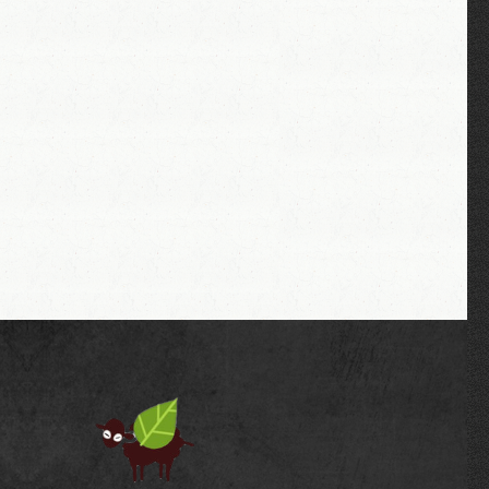
.org/files/styles/threshold-1382/public/badge-en.png?ito
.org/files/styles/threshold-1382/public/badge-es.png?ito