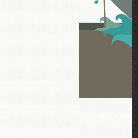
.org/files/styles/adaptive/public/badge-fr.png?itok=j0r4