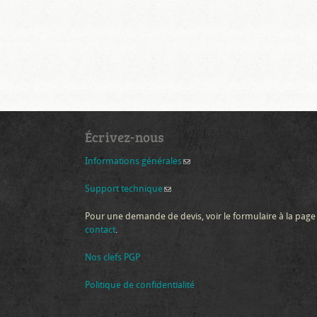
Écrivez-nous
Informations générales
(link sends e-mail)
Support technique
(link sends e-mail)
Pour une demande de devis, voir le formulaire à la page
contact
.
Nos clefs PGP
Politique de confidentialité