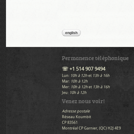
english
Permanence téléphonique
☏ +1 514 907 9494
Lun:
10h à 12h
et
13h à 16h
Mar:
10h à 12h
Mer:
10h à 12h
et
13h à 16h
Jeu:
10h à 12h
Venez nous voir!
Adresse postale
Réseau Koumbit
CP 83561
Montréal CP Garnier, (QC) H2J 4E9