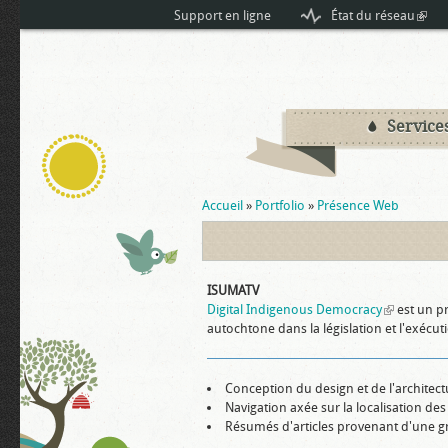
Support en ligne
État du réseau
(link 
Service
Vous êtes ici
Accueil
»
Portfolio
»
Présence Web
ISUMATV
Digital Indigenous Democracy
(link is exte
est un pr
autochtone dans la législation et l'exécutio
Conception du design et de l'architect
Navigation axée sur la localisation 
Résumés d'articles provenant d'une g