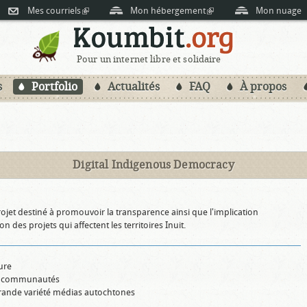
Aller au
is external)
Mes courriels
(link is external)
Mon hébergement
(link is external)
Mon nuage
contenu
principal
Pour un internet libre et solidaire
s
Portfolio
Actualités
FAQ
À propos
Digital Indigenous Democracy
rnal)
ojet destiné à promouvoir la transparence ainsi que l'implication
n des projets qui affectent les territoires Inuit.
ure
des communautés
rande variété médias autochtones