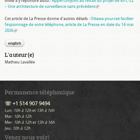
invite à y répondre aussi :
Appel conjoint au retrait du projet de loi C-22
– Une architecture de surveillance sans précédent
(link is external)
Cet article de La Presse donne d'autres détails :
Ottawa pourrait faciliter
l’espionnage de votre téléphone, article de La Presse en date du 14 mai
2026
(link is external)
english
L'auteur(e)
Mathieu Lavallée
Permanence téléphonique
☏ +1 514 907 9494
Lun:
10h à 12h
et
13h à 16h
Mar:
10h à 12h
Mer:
10h à 12h
et
13h à 16h
Jeu:
10h à 12h
Venez nous voir!