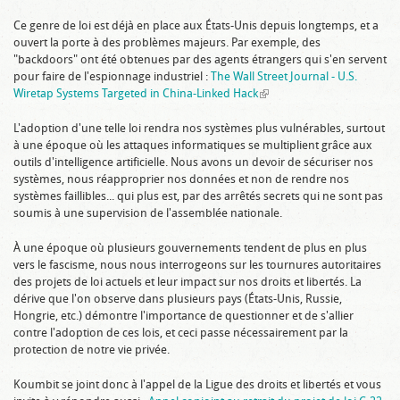
Ce genre de loi est déjà en place aux États-Unis depuis longtemps, et a
ouvert la porte à des problèmes majeurs. Par exemple, des
"backdoors" ont été obtenues par des agents étrangers qui s'en servent
pour faire de l'espionnage industriel :
The Wall Street Journal - U.S.
Wiretap Systems Targeted in China-Linked Hack
(link is external)
L'adoption d'une telle loi rendra nos systèmes plus vulnérables, surtout
à une époque où les attaques informatiques se multiplient grâce aux
outils d'intelligence artificielle. Nous avons un devoir de sécuriser nos
systèmes, nous réapproprier nos données et non de rendre nos
systèmes faillibles... qui plus est, par des arrêtés secrets qui ne sont pas
soumis à une supervision de l'assemblée nationale.
À une époque où plusieurs gouvernements tendent de plus en plus
vers le fascisme, nous nous interrogeons sur les tournures autoritaires
des projets de loi actuels et leur impact sur nos droits et libertés. La
dérive que l'on observe dans plusieurs pays (États-Unis, Russie,
Hongrie, etc.) démontre l'importance de questionner et de s'allier
contre l'adoption de ces lois, et ceci passe nécessairement par la
protection de notre vie privée.
Koumbit se joint donc à l'appel de la Ligue des droits et libertés et vous