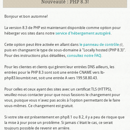
Nouveauté : PHP 8.3!
Bonjour et bon automne!
La version 8.3 de PHP est maintenant disponible comme option pour
héberger vos sites dans notre
service d'hébergement autogéré
.
Cette option peut être activée en allant dans
le panneau de contrôle
(link is
,
puis en changeant le type de sous-domaine à "Locally hosted (PHP 8.3)".
extern
Pour des instructions plus détaillées,
consultez notre FAQ
.
Pour les clientes et clients qui gèrent leur entrées DNS ailleurs, les
entrées pour le PHP 8.3 sont soit une entrée CNAME vers lb-
php83.koumbit.net, soit une entrée A vers 199.58.80.43.
Pour celles et ceux ayant des sites avec un certificat TLS (HTTPS),
veuillez-nous contacter pour que nous fassions le changement pour
vous, puisque vous n'avez pas accès à l'option permettant de le faire
vous-mêmes. Ce changement est gratuit.
Si votre site est présentement en php8.1 ou 8.2, il y a peu de risque que
la mise à jour pose un problème. Si jamais c'était le cas, ce serait
toujours possible de revenir en arrière.