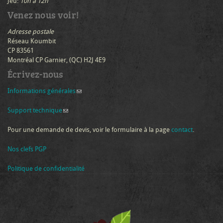
Jeu:
10h à 12h
Venez nous voir!
Adresse postale
Réseau Koumbit
CP 83561
Montréal CP Garnier, (QC) H2J 4E9
Écrivez-nous
Informations générales
(link sends e-mail)
Support technique
(link sends e-mail)
Pour une demande de devis, voir le formulaire à la page
contact
.
Nos clefs PGP
Politique de confidentialité