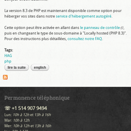
La version 8.3 de PHP est maintenant disponible comme option pour
héberger vos sites dans notre
service d'hébergement autogéré
.
Cette option peut être activée en allant dans
le panneau de contrôle
(link is
,
puis en changeant le type de sous-domaine à "Locally hosted (PHP 8.3)".
extern
Pour des instructions plus détaillées,
consultez notre FAQ
.
Tags:
HAG
php
lire la suite
de nouveauté : php 8.3!
english
Permanence téléphonique
☏ +1 514 907 9494
Lun:
10h à 12h
et
13h à 16h
Mar:
10h à 12h
Mer:
10h à 12h
et
13h à 16h