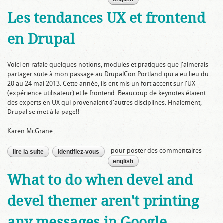
Les tendances UX et frontend
en Drupal
Voici en rafale quelques notions, modules et pratiques que j'aimerais
partager suite à mon passage au DrupalCon Portland qui a eu lieu du
20 au 24 mai 2013. Cette année, ils ont mis un fort accent sur l'UX
(expérience utilisateur) et le frontend. Beaucoup de keynotes étaient
des experts en UX qui provenaient d'autres disciplines. Finalement,
Drupal se met à la page!!
Karen McGrane
pour poster des commentaires
lire la suite
de les tendances ux et frontend en drupal
identifiez-vous
english
What to do when devel and
devel themer aren't printing
any messages in Google