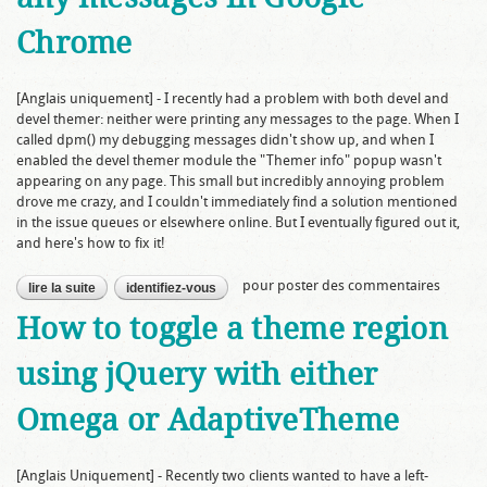
Chrome
[Anglais uniquement] - I recently had a problem with both devel and
devel themer: neither were printing any messages to the page. When I
called
dpm()
my debugging messages didn't show up, and when I
enabled the devel themer module the "Themer info" popup wasn't
appearing on any page. This small but incredibly annoying problem
drove me crazy, and I couldn't immediately find a solution mentioned
in the issue queues or elsewhere online. But I eventually figured out it,
and here's how to fix it!
pour poster des commentaires
lire la suite
de what to do when devel and devel themer aren't printing any
identifiez-vous
messages in google chrome
How to toggle a theme region
using jQuery with either
Omega or AdaptiveTheme
[Anglais Uniquement] - Recently two clients wanted to have a left-