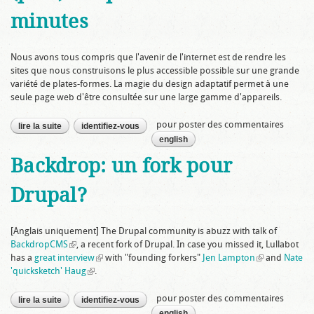
minutes
Nous avons tous compris que l'avenir de l'internet est de rendre les
sites que nous construisons le plus accessible possible sur une grande
variété de plates-formes. La magie du design adaptatif permet à une
seule page web d'être consultée sur une large gamme d'appareils.
pour poster des commentaires
lire la suite
de comment rendre votre site (plus) adaptatif en moins de 5
identifiez-vous
minutes
english
Backdrop: un fork pour
Drupal?
[Anglais uniquement] The Drupal community is abuzz with talk of
BackdropCMS
(link is external)
, a recent fork of Drupal. In case you missed it, Lullabot
has a
great interview
(link is external)
with "founding forkers"
Jen Lampton
(link is
and
Nate
'quicksketch' Haug
(link is external)
.
external)
pour poster des commentaires
lire la suite
de backdrop: un fork pour drupal?
identifiez-vous
english