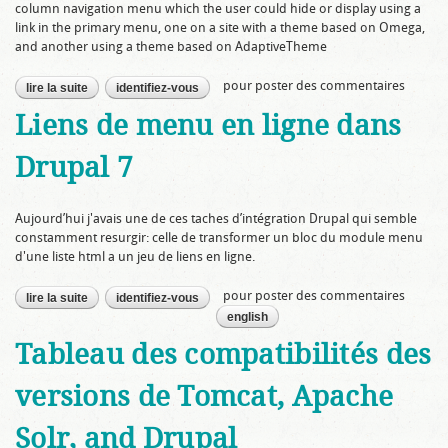
column navigation menu which the user could hide or display using a
link in the primary menu, one on a site with a theme based on Omega,
and another using a theme based on AdaptiveTheme
pour poster des commentaires
lire la suite
de how to toggle a theme region using jquery with either
identifiez-vous
omega or adaptivetheme
Liens de menu en ligne dans
Drupal 7
Aujourd’hui j'avais une de ces taches d’intégration Drupal qui semble
constamment resurgir: celle de transformer un bloc du module menu
d'une liste html a un jeu de liens en ligne.
pour poster des commentaires
lire la suite
de liens de menu en ligne dans drupal 7
identifiez-vous
english
Tableau des compatibilités des
versions de Tomcat, Apache
Solr, and Drupal