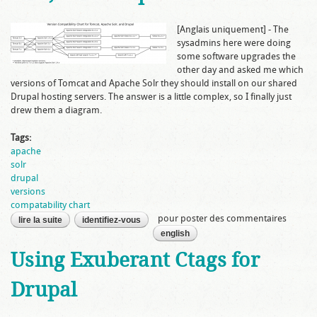
[Anglais uniquement] - The
sysadmins here were doing
some software upgrades the
other day and asked me which
versions of Tomcat and Apache Solr they should install on our shared
Drupal hosting servers. The answer is a little complex, so I finally just
drew them a diagram.
Tags:
apache
solr
drupal
versions
compatability chart
pour poster des commentaires
lire la suite
de tableau des compatibilités des versions de tomcat,
identifiez-vous
apache solr, and drupal
english
Using Exuberant Ctags for
Drupal