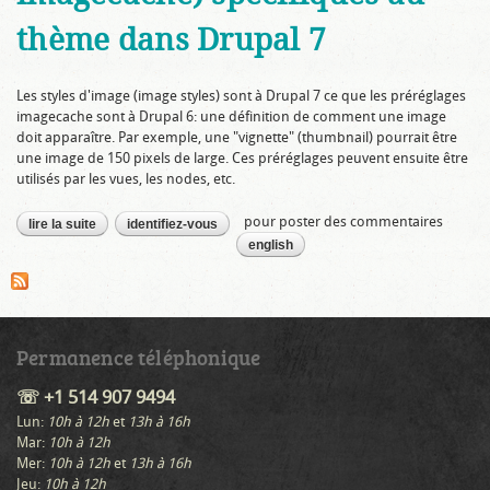
thème dans Drupal 7
Les styles d'image (image styles) sont à Drupal 7 ce que les préréglages
imagecache sont à Drupal 6: une définition de comment une image
doit apparaître. Par exemple, une "vignette" (thumbnail) pourrait être
une image de 150 pixels de large. Ces préréglages peuvent ensuite être
utilisés par les vues, les nodes, etc.
pour poster des commentaires
lire la suite
de styles d'images (equivalent de imagecache) spécifiques
identifiez-vous
au thème dans drupal 7
english
Permanence téléphonique
☏ +1 514 907 9494
Lun:
10h à 12h
et
13h à 16h
Mar:
10h à 12h
Mer:
10h à 12h
et
13h à 16h
Jeu:
10h à 12h