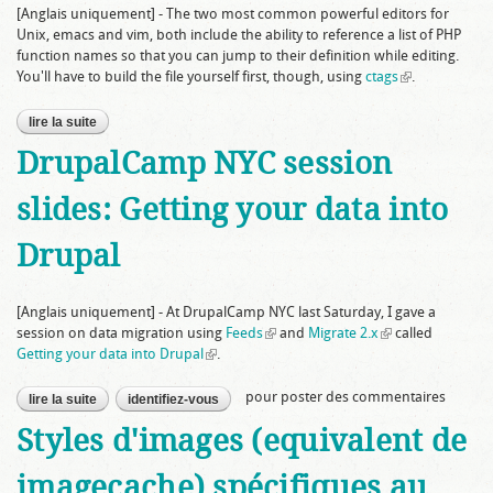
[Anglais uniquement] - The two most common powerful editors for
Unix,
emacs
and
vim
, both include the ability to reference a list of PHP
function names so that you can jump to their definition while editing.
You'll have to build the file yourself first, though, using
ctags
(link is
.
external)
lire la suite
de using exuberant ctags for drupal
DrupalCamp NYC session
slides: Getting your data into
Drupal
[Anglais uniquement] - At DrupalCamp NYC last Saturday, I gave a
session on data migration using
Feeds
(link is external)
and
Migrate 2.x
(link is external)
called
Getting your data into Drupal
(link is external)
.
pour poster des commentaires
lire la suite
de drupalcamp nyc session slides: getting your data into
identifiez-vous
drupal
Styles d'images (equivalent de
imagecache) spécifiques au