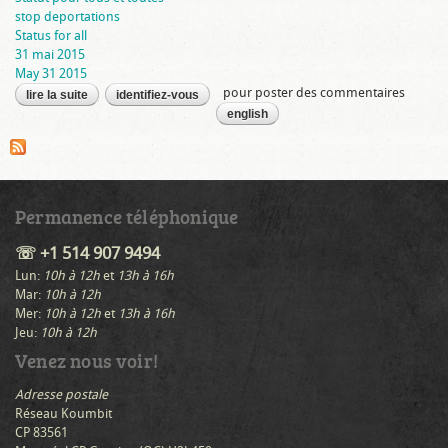
stop deportations
Status for all
31 mai 2015
May 31 2015
pour poster des commentaires
lire la suite
de 31 mai : marche un statut pour tous et toutes!
identifiez-vous
english
Permanence téléphonique
☏ +1 514 907 9494
Lun:
10h à 12h
et
13h à 16h
Mar:
10h à 12h
Mer:
10h à 12h
et
13h à 16h
Jeu:
10h à 12h
Venez nous voir!
Adresse postale
Réseau Koumbit
CP 83561