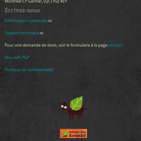
Montréal CP Garnier, (QC) H2J 4E9
Écrivez-nous
Informations générales
(link sends e-mail)
Support technique
(link sends e-mail)
Pour une demande de devis, voir le formulaire à la page
contact
.
Nos clefs PGP
Politique de confidentialité