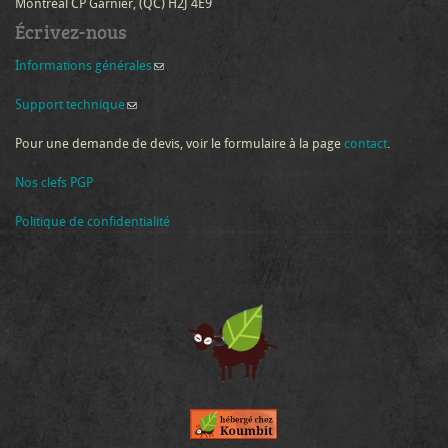
Montréal CP Garnier, (QC) H2J 4E9
Écrivez-nous
Informations générales
(link sends e-mail)
Support technique
(link sends e-mail)
Pour une demande de devis, voir le formulaire à la page
contact
.
Nos clefs PGP
Politique de confidentialité