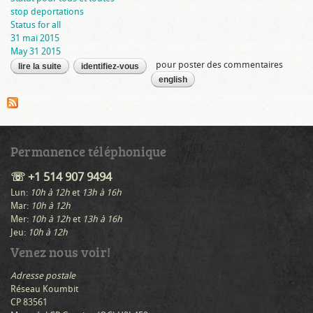
stop deportations
Status for all
31 mai 2015
May 31 2015
pour poster des commentaires
lire la suite
de 31 mai : marche un statut pour tous et toutes!
identifiez-vous
english
Permanence téléphonique
☏ +1 514 907 9494
Lun:
10h à 12h
et
13h à 16h
Mar:
10h à 12h
Mer:
10h à 12h
et
13h à 16h
Jeu:
10h à 12h
Venez nous voir!
Adresse postale
Réseau Koumbit
CP 83561