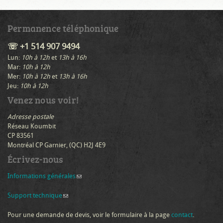
Permanence téléphonique
☏ +1 514 907 9494
Lun:
10h à 12h
et
13h à 16h
Mar:
10h à 12h
Mer:
10h à 12h
et
13h à 16h
Jeu:
10h à 12h
Venez nous voir!
Adresse postale
Réseau Koumbit
CP 83561
Montréal CP Garnier, (QC) H2J 4E9
Écrivez-nous
Informations générales
(link sends e-mail)
Support technique
(link sends e-mail)
Pour une demande de devis, voir le formulaire à la page
contact
.