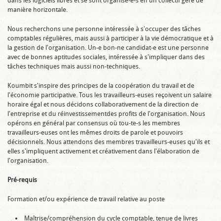
dans les logiciels libres et se sont organisé-e-s en un collectif géré de
manière horizontale.
Nous recherchons une personne intéressée à s'occuper des tâches
comptables régulières, mais aussi à participer à la vie démocratique et à
la gestion de l'organisation. Un-e bon-ne candidat-e est une personne
avec de bonnes aptitudes sociales, intéressée à s'impliquer dans des
tâches techniques mais aussi non-techniques.
Koumbit s'inspire des principes de la coopération du travail et de
l'économie participative. Tous les travailleurs-euses reçoivent un salaire
horaire égal et nous décidons collaborativement de la direction de
l'entreprise et du réinvestissementdes profits de l'organisation. Nous
opérons en général par consensus où tou-te-s les membres
travailleurs-euses ont les mêmes droits de parole et pouvoirs
décisionnels. Nous attendons des membres travailleurs-euses qu'ils et
elles s'impliquent activement et créativement dans l'élaboration de
l'organisation.
Pré-requis
Formation et/ou expérience de travail relative au poste
Maîtrise/compréhension du cycle comptable, tenue de livres