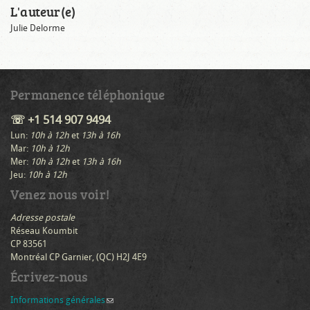
L'auteur(e)
Julie Delorme
Permanence téléphonique
☏ +1 514 907 9494
Lun:
10h à 12h
et
13h à 16h
Mar:
10h à 12h
Mer:
10h à 12h
et
13h à 16h
Jeu:
10h à 12h
Venez nous voir!
Adresse postale
Réseau Koumbit
CP 83561
Montréal CP Garnier, (QC) H2J 4E9
Écrivez-nous
Informations générales
(link sends e-mail)