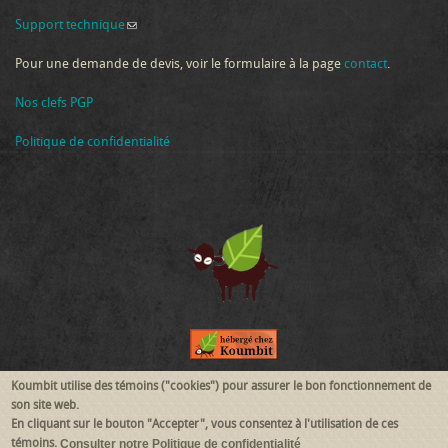
Support technique
(link sends e-mail)
Pour une demande de devis, voir le formulaire à la page
contact
.
Nos clefs PGP
Politique de confidentialité
Koumbit utilise des témoins ("cookies") pour assurer le bon fonctionnement de
Suivez-nous
son site web.
En cliquant sur le bouton "Accepter", vous consentez à l'utilisation de ces
témoins.
Consulter notre Politique de confidentialité