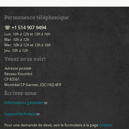
Permanence téléphonique
☏ +1 514 907 9494
Lun:
10h à 12h
et
13h à 16h
Mar:
10h à 12h
Mer:
10h à 12h
et
13h à 16h
Jeu:
10h à 12h
Venez nous voir!
Adresse postale
Réseau Koumbit
CP 83561
Montréal CP Garnier, (QC) H2J 4E9
Écrivez-nous
Informations générales
(link sends e-mail)
Support technique
(link sends e-mail)
Pour une demande de devis, voir le formulaire à la page
contact
.