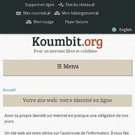
Aller au
Support en ligne
État du réseau
(link is
contenu
external)
Mes courriels
(link is external)
Mon hébergement
(link is
principal
external)
Mon nuage
Payer facture
English
Pour un internet libre et solidaire
☰ Menu
Vous êtes ici
Accueil
Votre site web: votre identité en ligne
Avoir sa propre identité sur internet est presque une obligation de nos
jours.
Un site web est votre vitrine sur l'autoroute de l'information. Il vous fait