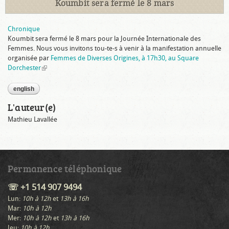
Koumbit sera fermé le 8 mars
Chronique
Koumbit sera fermé le 8 mars pour la Journée Internationale des
Femmes. Nous vous invitons tou-te-s à venir à la manifestation annuelle
organisée par
Femmes de Diverses Origines, à 17h30, au Square
Dorchester
(link is external)
english
L'auteur(e)
Mathieu Lavallée
Permanence téléphonique
☏ +1 514 907 9494
Lun:
10h à 12h
et
13h à 16h
Mar:
10h à 12h
Mer:
10h à 12h
et
13h à 16h
Jeu:
10h à 12h