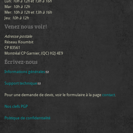
Lun:
10h à 12h
et
13h à 16h
Mar:
10h à 12h
Mer:
10h à 12h
et
13h à 16h
Jeu:
10h à 12h
Venez nous voir!
Adresse postale
Réseau Koumbit
CP 83561
Montréal CP Garnier, (QC) H2J 4E9
Écrivez-nous
Informations générales
(link sends e-mail)
Support technique
(link sends e-mail)
Pour une demande de devis, voir le formulaire à la page
contact
.
Nos clefs PGP
Politique de confidentialité