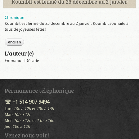
Koumbit est fermé du 23 décembre au 2 janvier
Chronique
Koumbit est fermé du 23 décembre au 2 janvier. Koumbit souhaite à
tous de joyeuses fêtes!
english
L'auteur(e)
Emmanuel Décarie
Permanence téléphonique
☏ +1 514 907 9494
Lun:
10h à 12h
et
13h à 16h
Mar:
10h à 12h
Mer:
10h à 12h
et
13h à 16h
Jeu:
10h à 12h
Venez nous voir!