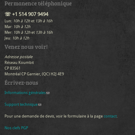
Permanence téléphonique
☏ +1 514 907 9494
Lun:
10h à 12h
et
13h à 16h
Mar:
10h à 12h
Mer:
10h à 12h
et
13h à 16h
Jeu:
10h à 12h
Venez nous voir!
Adresse postale
Réseau Koumbit
CP 83561
Montréal CP Garnier, (QC) H2J 4E9
Écrivez-nous
Informations générales
(link sends e-mail)
Support technique
(link sends e-mail)
Pour une demande de devis, voir le formulaire à la page
contact
.
Nos clefs PGP