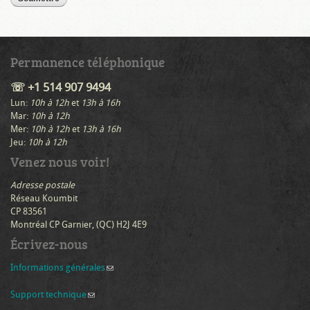
Permanence téléphonique
☏ +1 514 907 9494
Lun:
10h à 12h
et
13h à 16h
Mar:
10h à 12h
Mer:
10h à 12h
et
13h à 16h
Jeu:
10h à 12h
Venez nous voir!
Adresse postale
Réseau Koumbit
CP 83561
Montréal CP Garnier, (QC) H2J 4E9
Écrivez-nous
Informations générales
(link sends e-mail)
Support technique
(link sends e-mail)