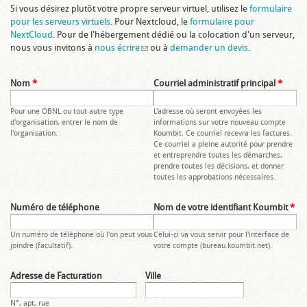
Si vous désirez plutôt votre propre serveur virtuel, utilisez le
formulaire
pour les serveurs virtuels
. Pour Nextcloud, le
formulaire pour
NextCloud
. Pour de l'hébergement dédié ou la colocation d'un serveur,
nous vous invitons à
nous écrire
(link sends e-mail)
ou à
demander un devis
.
Nom
*
Courriel administratif principal
*
Pour une OBNL ou tout autre type
L'adresse où seront envoyées les
d'organisation, entrer le nom de
informations sur votre nouveau compte
l'organisation.
Koumbit. Ce courriel recevra les factures.
Ce courriel a pleine autorité pour prendre
et entreprendre toutes les démarches,
prendre toutes les décisions, et donner
toutes les approbations nécessaires.
Numéro de téléphone
Nom de votre identifiant Koumbit
*
Un numéro de téléphone où l'on peut vous
Celui-ci va vous servir pour l'interface de
joindre (facultatif).
votre compte (bureau.koumbit.net).
Adresse de Facturation
Ville
N°, apt, rue