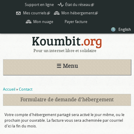
Aller au
Support en ligne
État du réseau
(link is
contenu
external)
Mes courriels
(link is external)
Mon hébergement
(link is
principal
external)
Mon nuage
Payer facture
English
Pour un internet libre et solidaire
☰ Menu
Vous êtes ici
Accueil
»
Contact
Formulaire de demande d'hébergement
Votre compte d'hébergement partagé sera activé le jour même, ou le
prochain jour ouvrable. La facture vous sera acheminée par courriel
d'ici la fin du mois.