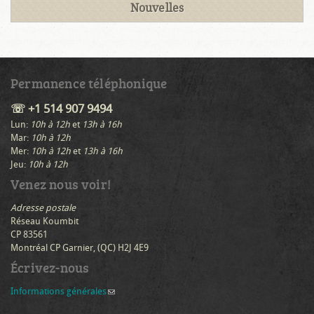
Nouvelles
Permanence téléphonique
☏ +1 514 907 9494
Lun:
10h à 12h
et
13h à 16h
Mar:
10h à 12h
Mer:
10h à 12h
et
13h à 16h
Jeu:
10h à 12h
Venez nous voir!
Adresse postale
Réseau Koumbit
CP 83561
Montréal CP Garnier, (QC) H2J 4E9
Écrivez-nous
Informations générales
(link sends e-mail)