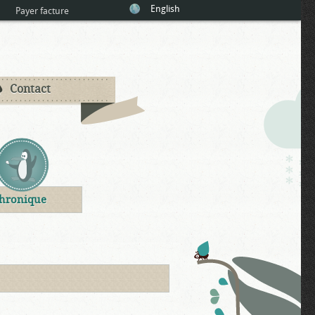
English
Payer facture
Contact
hronique