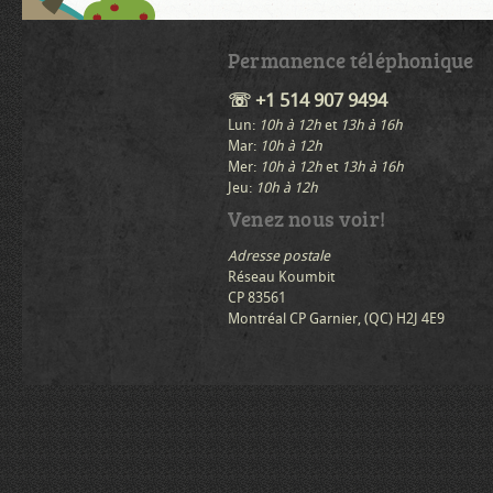
Permanence téléphonique
☏ +1 514 907 9494
Lun:
10h à 12h
et
13h à 16h
Mar:
10h à 12h
Mer:
10h à 12h
et
13h à 16h
Jeu:
10h à 12h
Venez nous voir!
Adresse postale
Réseau Koumbit
CP 83561
Montréal CP Garnier, (QC) H2J 4E9