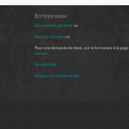
Écrivez-nous
Informations générales
(link sends e-mail)
Support technique
(link sends e-mail)
Pour une demande de devis, voir le formulaire à la page
contact
.
Nos clefs PGP
Politique de confidentialité